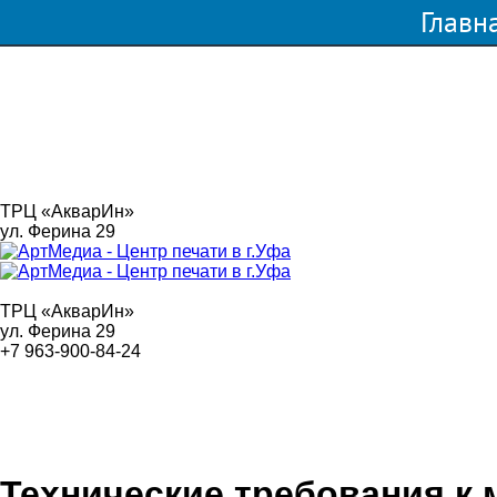
Главн
Сувен
проду
ТРЦ «АкварИн»
ул. Ферина 29
ТРЦ «АкварИн»
ул. Ферина 29
+7 963-900-84-24
Печать фото
Копировальный
центр
Технические требования к 