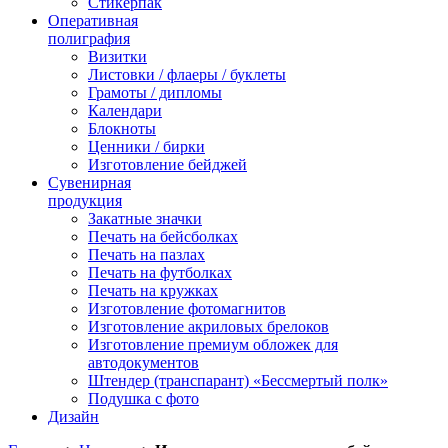
Стикерпак
Оперативная
полиграфия
Визитки
Листовки / флаеры / буклеты
Грамоты / дипломы
Календари
Блокноты
Ценники / бирки
Изготовление бейджей
Сувенирная
продукция
Закатные значки
Печать на бейсболках
Печать на пазлах
Печать на футболках
Печать на кружках
Изготовление фотомагнитов
Изготовление акриловых брелоков
Изготовление премиум обложек для
автодокументов
Штендер (транспарант) «Бессмертый полк»
Подушка с фото
Дизайн